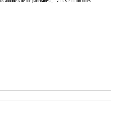
 des annonces de nos partenaires qui vous seront
fort utiles.