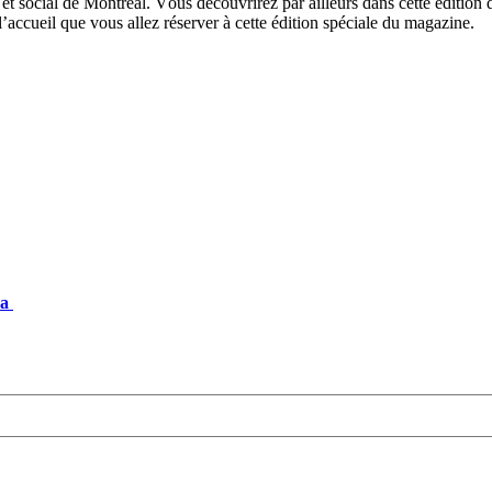
 et social de Montréal. V
ous découvrirez par ailleurs dans cette édition
l’accueil que vous allez
réserver à cette édition spéciale du magazine.
da